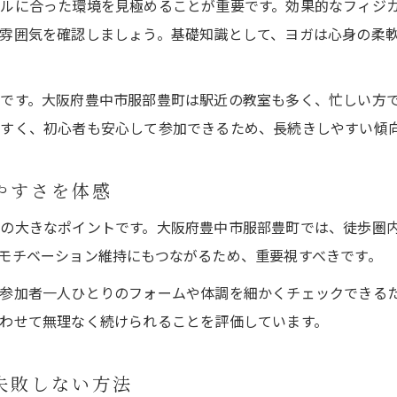
ルに合った環境を見極めることが重要です。効果的なフィジ
ジムとヨガ教室の料金や通い方の違い
雰囲気を確認しましょう。基礎知識として、ヨガは心身の柔
継続しやすいヨガ教室を見極めるポイント
ヨガ教室の継続率が高い理由と選び方
です。大阪府豊中市服部豊町は駅近の教室も多く、忙しい方
ヨガ教室で長く続けるための通い方アドバイス
すく、初心者も安心して参加できるため、長続きしやすい傾
生活リズムに合わせたヨガ教室の探し方
ヨガ教室の雰囲気やインストラクターの重要性
やすさを体感
ヨガ教室を続けるコツとモチベーション維持法
の大きなポイントです。大阪府豊中市服部豊町では、徒歩圏
理想の体型へ導く運動習慣づくりとは
モチベーション維持にもつながるため、重要視すべきです。
ヨガ教室で始める理想の体型への第一歩
参加者一人ひとりのフォームや体調を細かくチェックできる
ヨガ教室が習慣化しやすい理由と続け方
わせて無理なく続けられることを評価しています。
ヨガ教室で目指す健康美ボディへの近道
ヨガ教室の効果的な頻度と運動習慣の作り方
失敗しない方法