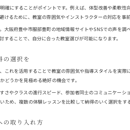
ヨガ教室の運動習慣がもたらす変化を実感
明確にすることがポイントです。例えば、体型改善や柔軟性
ヨガ教室で叶える姿勢と柔軟性アップ体験
避けるために、教室の雰囲気やインストラクターの対応を事
ヨガ教室で姿勢改善と柔軟性アップを実感
。大阪府豊中市服部豊町の地域情報サイトやSNSでの声を調
ヨガ教室のストレッチ効果とカラダの変化
討することで、自分に合った教室選びが可能になります。
ヨガ教室で得る柔軟性と正しい姿勢のコツ
ヨガ教室での経験が日常生活に与える影響
得の選択を
ヨガ教室で体感する身体の軽さと快適さ
、これを活用することで教室の雰囲気や指導スタイルを実際
ヨガ教室の魅力と通い方の工夫を解説
かどうかを見極める絶好の機会です。
ヨガ教室の魅力と続けやすい通い方の工夫
すさやクラスの進行スピード、参加者同士のコミュニケーシ
ヨガ教室の利用方法と充実したサービス例
いため、複数の体験レッスンを比較して納得のいく選択をす
ヨガ教室のプライベートレッスンの魅力紹介
ヨガ教室でのコミュニティや交流の楽しみ方
への取り入れ方
ヨガ教室で得られる心身のリフレッシュ効果