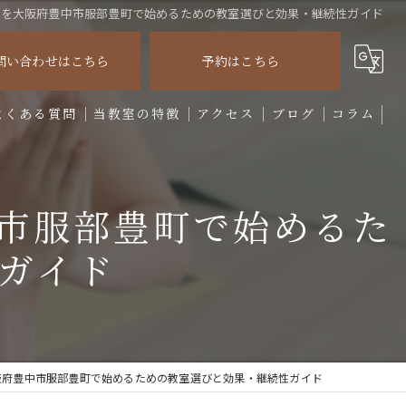
ズを大阪府豊中市服部豊町で始めるための教室選びと効果・継続性ガイド
問い合わせはこちら
予約はこちら
よくある質問
当教室の特徴
アクセス
ブログ
コラム
初心者
市服部豊町で始めるた
リフレッシュ
ガイド
姿勢
ダイエット
パーソナル
阪府豊中市服部豊町で始めるための教室選びと効果・継続性ガイド
マタニティ