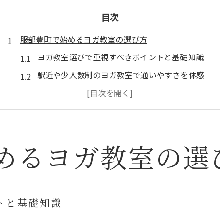
目次
服部豊町で始めるヨガ教室の選び方
ヨガ教室選びで重視すべきポイントと基礎知識
駅近や少人数制のヨガ教室で通いやすさを体感
自分に合うヨガ教室の見極め方と失敗しない方法
ヨガ教室の体験レッスン活用で納得の選択を
ヨガ教室のプログラム内容と生活への取り入れ方
めるヨガ教室の選
ジムと比較したヨガ教室の効果を探る
ジムとヨガ教室の違いと目的別の選び方
ヨガ教室で得られる効果とジムとの比較検証
ヨガ教室はダイエットや体型維持に有利か
トと基礎知識
ヨガ教室の運動効果と筋トレの相乗効果