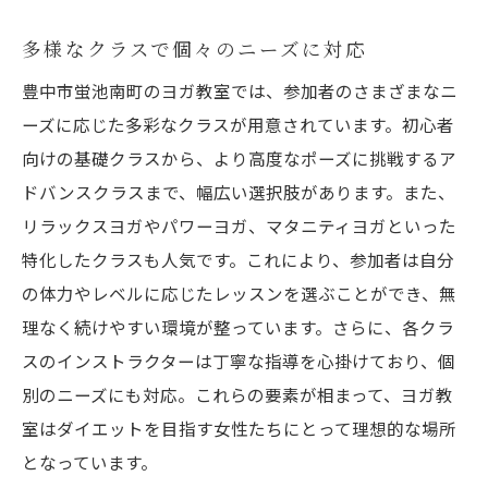
心身のバランスを整えるためのアプローチ
多様なクラスで個々のニーズに対応
仕事や家庭のストレスから解放される時間
ストレスを抱える方へのヨガ教室のサポー
豊中市蛍池南町のヨガ教室では、参加者のさまざまなニ
ト
ーズに応じた多彩なクラスが用意されています。初心者
向けの基礎クラスから、より高度なポーズに挑戦するア
アットホームな雰囲気で続けやすいヨガ教室
ドバンスクラスまで、幅広い選択肢があります。また、
心が温まるヨガスタジオの雰囲気
リラックスヨガやパワーヨガ、マタニティヨガといった
参加者同士の交流とネットワーク形成
特化したクラスも人気です。これにより、参加者は自分
ヨガ教室でのイベントやワークショップ
の体力やレベルに応じたレッスンを選ぶことができ、無
リピーターが多い理由とその魅力
理なく続けやすい環境が整っています。さらに、各クラ
少人数制でのきめ細やかな指導
スのインストラクターは丁寧な指導を心掛けており、個
家族や友人と楽しめるヨガプログラム
別のニーズにも対応。これらの要素が相まって、ヨガ教
豊中市のヨガ教室で得られる心身のリフレッシ
室はダイエットを目指す女性たちにとって理想的な場所
ュ効果
となっています。