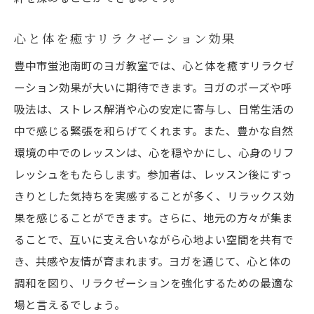
手ぶらで参加可能！豊中市ヨガ教室の利便性
ヨガマットや道具を揃えた充実の設備
心と体を癒すリラクゼーション効果
仕事帰りでも手軽に参加できるロケーショ
豊中市蛍池南町のヨガ教室では、心と体を癒すリラクゼ
ン
ーション効果が大いに期待できます。ヨガのポーズや呼
オンライン予約とキャンセルの柔軟性
吸法は、ストレス解消や心の安定に寄与し、日常生活の
豊中市近辺の交通アクセス情報
中で感じる緊張を和らげてくれます。また、豊かな自然
環境の中でのレッスンは、心を穏やかにし、心身のリフ
ライフスタイルに合わせたクラススケジュ
レッシュをもたらします。参加者は、レッスン後にすっ
ール
きりとした気持ちを実感することが多く、リラックス効
初回体験クラスの魅力と参加方法
果を感じることができます。さらに、地元の方々が集ま
日常のストレスを解消するヨガ教室の魅力
ることで、互いに支え合いながら心地よい空間を共有で
心の健康を支えるヨガの効果
き、共感や友情が育まれます。ヨガを通じて、心と体の
呼吸法と瞑想で得られるリラクゼーション
調和を図り、リラクゼーションを強化するための最適な
ストレス管理に役立つヨガのテクニック
場と言えるでしょう。