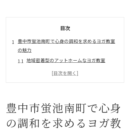
目次
豊中市蛍池南町で心身の調和を求めるヨガ教室
の魅力
地域密着型のアットホームなヨガ教室
心と体を癒すリラクゼーション効果
多様なクラスで個々のニーズに対応
初心者でも安心のサポート体制
豊中市蛍池南町でのヨガの歴史と文化
豊中市蛍池南町で心身
ヨガ教室によるコミュニティの形成
の調和を求めるヨガ教
ヨガ教室でダイエット効果を実感する秘訣