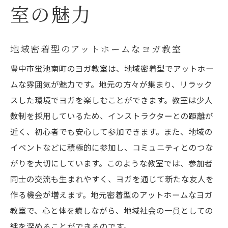
ヨガがもたらすダイエットの科学的根拠
室の魅力
メタボリズムを活性化させるヨガのポーズ
持続的な効果を上げるための食事管理
地域密着型のアットホームなヨガ教室
ヨガ教室での目標設定と進捗管理
豊中市蛍池南町のヨガ教室は、地域密着型でアットホー
個別指導でダイエットを成功させる方法
ムな雰囲気が魅力です。地元の方々が集まり、リラック
豊中市蛍池南町での成功事例を紹介
スした環境でヨガを楽しむことができます。教室は少人
初心者に優しい豊中市蛍池南町のヨガ教室
数制を採用しているため、インストラクターとの距離が
初めての方でも安心して始められる理由
近く、初心者でも安心して参加できます。また、地域の
ヨガ初心者向けの基本ポーズとその効果
イベントなどに積極的に参加し、コミュニティとのつな
インストラクターによる丁寧な指導
がりを大切にしています。このような教室では、参加者
同士の交流も生まれやすく、ヨガを通じて新たな友人を
豊中市で評判の初心者クラス紹介
作る機会が増えます。地元密着型のアットホームなヨガ
持ち物や服装に関するアドバイス
教室で、心と体を癒しながら、地域社会の一員としての
初心者が続けやすい環境の整備
絆を深めることができるのです。