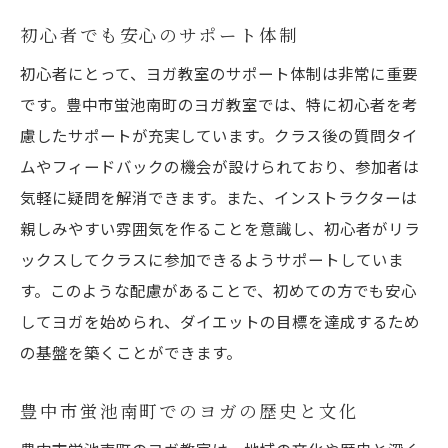
心身のリフレッシュに最適なヨガプログラ
初心者でも安心のサポート体制
ム
初心者にとって、ヨガ教室のサポート体制は非常に重要
ヨガがもたらすエネルギーの増幅効果
です。豊中市蛍池南町のヨガ教室では、特に初心者を考
定期的なヨガで得られる健康促進効果
慮したサポートが充実しています。クラス後の質問タイ
リフレッシュ効果を高めるためのポイント
ムやフィードバックの機会が設けられており、参加者は
ヨガ後のリラックス方法とそのメリット
気軽に疑問を解消できます。また、インストラクターは
日常生活に取り入れるヨガの習慣化
親しみやすい雰囲気を作ることを意識し、初心者がリラ
ダイエットを目指す方に最適なヨガ教室の選び
ックスしてクラスに参加できるようサポートしていま
方
す。このような配慮があることで、初めての方でも安心
ダイエットに効果的なクラスの特徴
してヨガを始められ、ダイエットの目標を達成するため
ヨガ教室選びで重視すべきポイント
の基盤を築くことができます。
体験クラスで確認すべきこと
豊中市蛍池南町でのヨガの歴史と文化
豊中市でおすすめのヨガ教室リスト