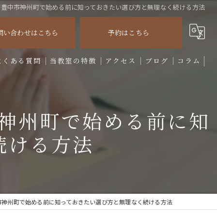
府豊中市神州町で始める前に知っておきたい選び方と無理なく続ける方法
問い合わせはこちら
予約はこちら
よくある質問
当教室の特徴
アクセス
ブログ
コラム
初心者
神州町で始める前に知
リフレッシュ
続ける方法
姿勢
ダイエット
パーソナル
市神州町で始める前に知っておきたい選び方と無理なく続ける方法
マタニティ