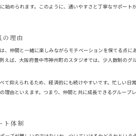
ヨガ教室のグループ環境がもたらす安心感
に始められます。このように、通いやすさと丁寧なサポート
自分らしく楽しむための豊中市神州町ヨガ教室の選択肢
ヨガ教室で自分に合うグループを見つける方法
ヨガ教室の多彩なレッスンから選ぶ楽しさ
気の理由
ヨガ教室で自分らしいペースを実現するには
は、仲間と一緒に楽しみながらモチベーションを保てる点に
ヨガ教室のグループ体験で広がる可能性
例えば、大阪府豊中市神州町のスタジオでは、少人数制のグ
ヨガ教室で理想のライフスタイルを育てるコツ
ヨガ教室グループ体験を生活に取り入れるコツ
べて抑えられるため、経済的にも続けやすいです。忙しい日
ヨガ教室のグループ体験を習慣化する方法
の理由といえます。つまり、仲間と共に成長できるグループ
ヨガ教室の通いやすいペース設定と続け方
ヨガ教室のグループで楽しむ生活のヒント
ート体制
ヨガ教室のレッスンを日常に活かす秘訣
ヨガ教室グループ体験が与える生活の変化
ポーズが難しいのではないか、ついていけるかどうかという