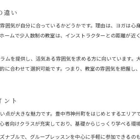
ヨガ教室のグループ体験で感じる変化とは
の違い
無理なく続くヨガ習慣は教室の雰囲気から始まる理由
雰囲気が自分に合っているかどうかです。理由は、ヨガは心
ヨガ教室の雰囲気が習慣化に与える影響
ホームで少人数制の教室は、インストラクターとの距離が近
快適なヨガ教室で無理なく続く仕組みとは
ヨガ教室のグループがもたらす継続のコツ
ラムを提供し、活気ある雰囲気を求める方に向いています。
リラックスできるヨガ教室環境の選び方
的に合わせて選択可能です。つまり、教室の雰囲気を把握し
ヨガ教室のグループ活動が習慣化に効果的
続けやすいヨガ教室を見極めるポイント徹底解説
ヨガ教室選びで注目すべき継続のポイント
イント
ヨガ教室の通いやすさとスケジュールの工夫
い点が大きな魅力です。豊中市神州町をはじめとするエリア
ヨガ教室の料金やキャンペーンの比較術
心者向けクラスが充実しており、基礎からじっくり学べる環
ヨガ教室で無理なく続けるためのサポート体制
ズナブルで、グループレッスンを中心に手軽に参加できるの