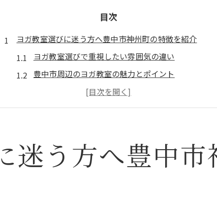
目次
ヨガ教室選びに迷う方へ豊中市神州町の特徴を紹介
ヨガ教室選びで重視したい雰囲気の違い
豊中市周辺のヨガ教室の魅力とポイント
ヨガ教室のグループレッスンが人気の理由
ヨガ教室が初心者にも安心なサポート体制
ヨガ教室の体験利用で分かる続けやすさ
に迷う方へ豊中市
初めてグループでヨガに挑戦するあなたに必要な視点
ヨガ教室のグループ参加で得られる効果とは
初心者に優しいヨガ教室のグループサポート
ヨガ教室のグループレッスンで感じる安心感
ヨガ教室で人と交流する楽しさと意義